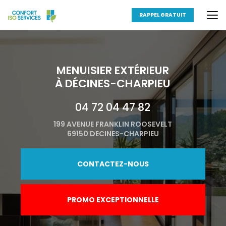
Aller
au
RAPPEL GRATUIT
contenu
principal
MENUISIER EXTÉRIEUR
À DÉCINES-CHARPIEU
04 72 04 47 82
199 AVENUE FRANKLIN ROOSEVELT
69150 DECINES-CHARPIEU
CONTACTEZ-NOUS
PROMO EXCEPTIONNELLE