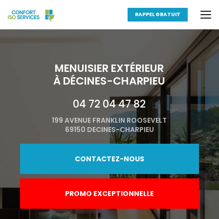
Aller
au
RAPPEL GRATUIT
contenu
principal
MENUISIER EXTÉRIEUR
À DÉCINES-CHARPIEU
04 72 04 47 82
199 AVENUE FRANKLIN ROOSEVELT
69150 DECINES-CHARPIEU
CONTACTEZ-NOUS
PROMO EXCEPTIONNELLE