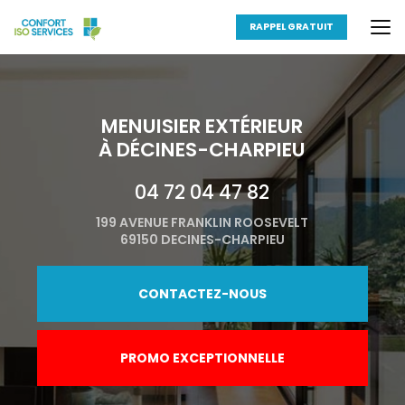
Aller
au
RAPPEL GRATUIT
contenu
principal
MENUISIER EXTÉRIEUR
À DÉCINES-CHARPIEU
04 72 04 47 82
199 AVENUE FRANKLIN ROOSEVELT
69150 DECINES-CHARPIEU
CONTACTEZ-NOUS
PROMO EXCEPTIONNELLE