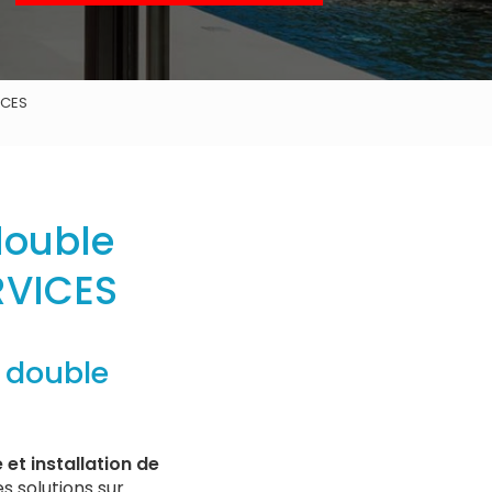
ICES
 double
RVICES
s double
 et installation de
es solutions sur