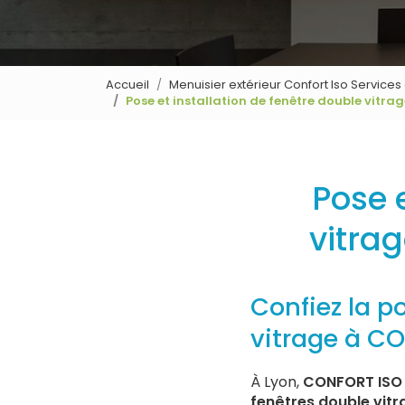
Accueil
Menuisier extérieur Confort Iso Service
Pose et installation de fenêtre double vitr
Pose e
vitra
Confiez la p
vitrage à C
À Lyon,
CONFORT ISO 
fenêtres double vitr