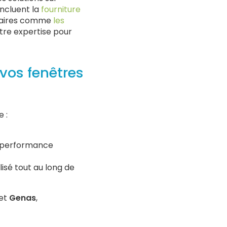
incluent la
fourniture
ntaires comme
les
otre expertise pour
vos fenêtres
 :
e performance
sé tout au long de
et
Genas
,