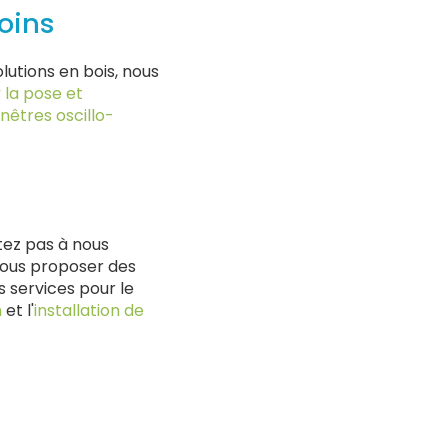
oins
lutions en bois, nous
r
la pose et
enêtres oscillo-
itez pas à nous
 vous proposer des
 services pour le
n
et l'
installation de