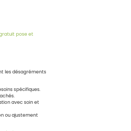
gratuit pose et
ant les désagréments
esoins spécifiques.
cachés.
lation avec soin et
ion ou ajustement