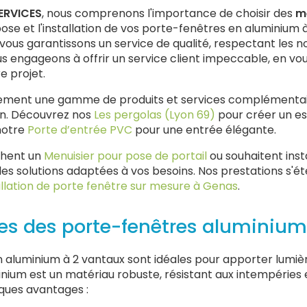
ERVICES
, nous comprenons l'importance de choisir des
me
se et l'installation de vos porte-fenêtres en aluminium
 vous garantissons un service de qualité, respectant les n
ous engageons à offrir un service client impeccable, en 
e projet.
ment une gamme de produits et services complémentair
on. Découvrez nos
Les pergolas (Lyon 69)
pour créer un es
notre
Porte d’entrée PVC
pour une entrée élégante.
chent un
Menuisier pour pose de portail
ou souhaitent inst
 les solutions adaptées à vos besoins. Nos prestations s'
allation de porte fenêtre sur mesure à Genas
.
es des porte-fenêtres aluminium
 aluminium à 2 vantaux sont idéales pour apporter lumiè
uminium est un matériau robuste, résistant aux intempéries
lques avantages :