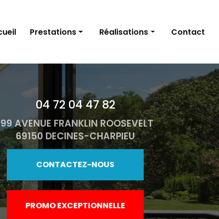
ueil
Prestations
Réalisations
Contact
Fenêtres
Fenêtres
Portes d'entrée
Portes d’entrée
04 72 04 47 82
Volets
Volets
199 AVENUE FRANKLIN ROOSEVELT
Stores et pergolas
Stores et pergolas
69150 DECINES-CHARPIEU
Porte de garage
Porte de garage
Portails
Portails
CONTACTEZ-NOUS
PROMO EXCEPTIONNELLE