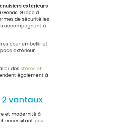
nuisiers extérieurs
 à Genas. Grâce à
ormes de sécurité les
vous accompagnant à
es pour embellir et
pace extérieur
aller des
stores et
étendent également à
 2 vantaux
re et modernité à
 et nécessitant peu