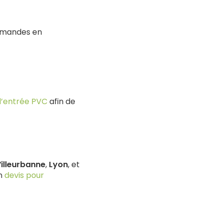
demandes en
d’entrée PVC
afin de
illeurbanne
,
Lyon
, et
un
devis pour