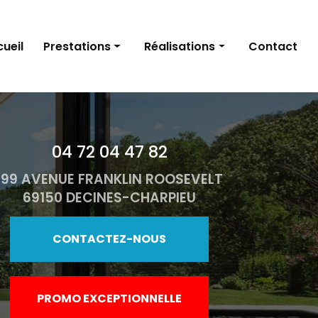
ueil
Prestations
Réalisations
Contact
Fenêtres
Fenêtres
Portes d'entrée
Portes d’entrée
04 72 04 47 82
Volets
Volets
199 AVENUE FRANKLIN ROOSEVELT
Stores et pergolas
Stores et pergolas
69150 DECINES-CHARPIEU
Porte de garage
Porte de garage
Portails
Portails
CONTACTEZ-NOUS
PROMO EXCEPTIONNELLE