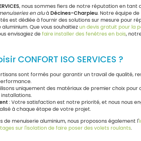
ERVICES
, nous sommes fiers de notre réputation en tant q
menuiseries en alu
à
Décines-Charpieu
. Notre équipe de
és est dédiée à fournir des solutions sur mesure pour ré
 aluminium. Que vous souhaitiez
un devis gratuit pour la p
us envisagiez de
faire installer des fenêtres en bois
, notr
oisir CONFORT ISO SERVICES ?
artisans sont formés pour garantir un travail de qualité, r
performance.
tilisons uniquement des matériaux de premier choix pour as
installations.
ent
: Votre satisfaction est notre priorité, et nous nous e
alisé à chaque étape de votre projet.
es de menuiserie aluminium, nous proposons également l'
tages sur l'isolation de faire poser des volets roulants
.