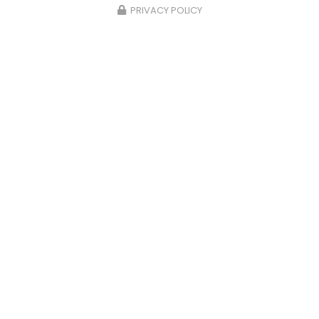
PRIVACY POLICY
6
10/06/202