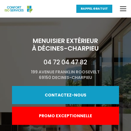
Aller
au
RAPPEL GRATUIT
contenu
principal
MENUISIER EXTÉRIEUR
À DÉCINES-CHARPIEU
04 72 04 47 82
199 AVENUE FRANKLIN ROOSEVELT
69150 DECINES-CHARPIEU
CONTACTEZ-NOUS
PROMO EXCEPTIONNELLE