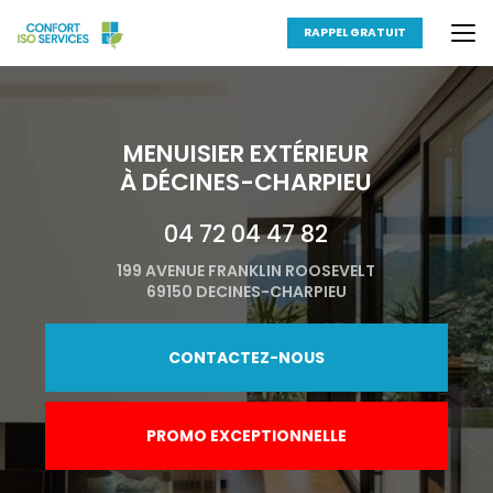
Aller
au
RAPPEL GRATUIT
contenu
principal
MENUISIER EXTÉRIEUR
À DÉCINES-CHARPIEU
04 72 04 47 82
199 AVENUE FRANKLIN ROOSEVELT
69150 DECINES-CHARPIEU
CONTACTEZ-NOUS
PROMO EXCEPTIONNELLE