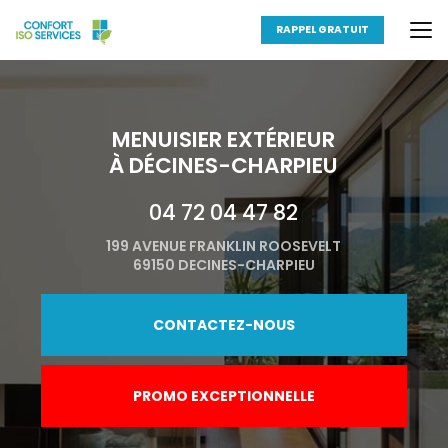
Aller
au
RAPPEL GRATUIT
contenu
principal
MENUISIER EXTÉRIEUR
À DÉCINES-CHARPIEU
04 72 04 47 82
199 AVENUE FRANKLIN ROOSEVELT
69150 DECINES-CHARPIEU
CONTACTEZ-NOUS
PROMO EXCEPTIONNELLE